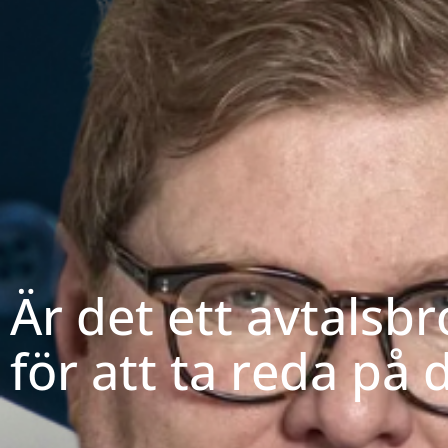
Är det ett avtalsb
för att ta reda på 