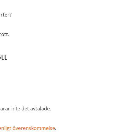
rter?
rott.
tt
arar inte det avtalade.
 enligt överenskommelse
.