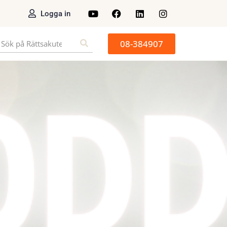
Logga in
08-384907