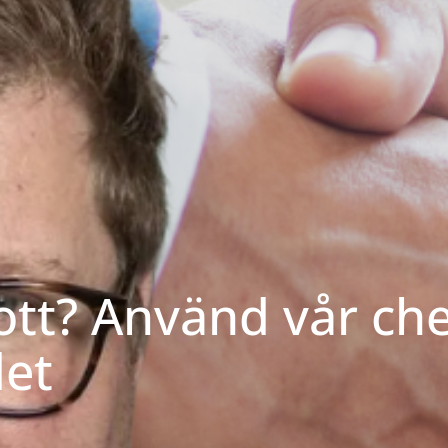
rott? Använd vår che
det