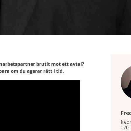
marbetspartner brutit mot ett avtal?
ara om du agerar rätt i tid.
Fre
fred
070-