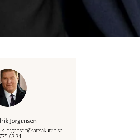
drik Jörgensen
rik.jorgensen@rattsakuten.se
775 63 34