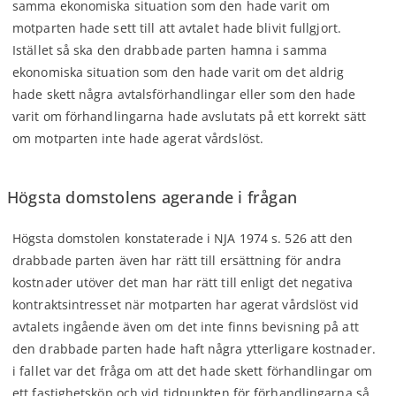
samma ekonomiska situation som den hade varit om
motparten hade sett till att avtalet hade blivit fullgjort.
Istället så ska den drabbade parten hamna i samma
ekonomiska situation som den hade varit om det aldrig
hade skett några avtalsförhandlingar eller som den hade
varit om förhandlingarna hade avslutats på ett korrekt sätt
om motparten inte hade agerat vårdslöst.
Högsta domstolens agerande i frågan
Högsta domstolen konstaterade i NJA 1974 s. 526 att den
drabbade parten även har rätt till ersättning för andra
kostnader utöver det man har rätt till enligt det negativa
kontraktsintresset när motparten har agerat vårdslöst vid
avtalets ingående även om det inte finns bevisning på att
den drabbade parten hade haft några ytterligare kostnader.
i fallet var det fråga om att det hade skett förhandlingar om
ett fastighetsköp och vid tidpunkten för förhandlingarna så