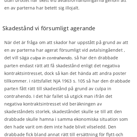
utan brottet har skett vid avtalsförhandlingarna genom att
en av parterna har betett sig illojalt.
Skadestånd vi försumligt agerande
När det är fråga om att skador har uppstått på grund av att
en av parterna har agerat försumligt vid avtalsingåendet ,
det vill säga
, så har den drabbade
culpa in contrahendo
parten endast rätt att få skadestånd enligt det negativa
kontraktsintresset, dock så kan det hända att andra poster
tillkommer. i rättsfallet NJA 1963 s. 105 så har den drabbade
parten fått rätt till skadestånd på grund av culpa in
contrahendo. I det här fallet så utgick man ifrån det
negativa kontraktsintresset vid beräkningen av
skadeståndets storlek, skadeståndet skulle se till att den
drabbade skulle hamna i samma ekonomiska situation som
den hade varit om dem inte hade blivit vilseledd. Den
drabbade fick bland annat rätt till ersättning för flytt-och