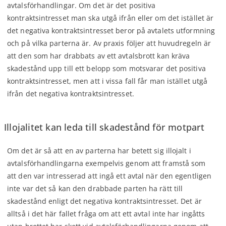
avtalsförhandlingar. Om det är det positiva
kontraktsintresset man ska utgå ifrån eller om det istället är
det negativa kontraktsintresset beror på avtalets utformning
och på vilka parterna är. Av praxis följer att huvudregeln är
att den som har drabbats av ett avtalsbrott kan kräva
skadestånd upp till ett belopp som motsvarar det positiva
kontraktsintresset, men att i vissa fall får man istället utgå
ifrån det negativa kontraktsintresset.
Illojalitet kan leda till skadestånd för motpart
Om det är så att en av parterna har betett sig illojalt i
avtalsförhandlingarna exempelvis genom att framstå som
att den var intresserad att ingå ett avtal när den egentligen
inte var det så kan den drabbade parten ha rätt till
skadestånd enligt det negativa kontraktsintresset. Det är
alltså i det här fallet fråga om att ett avtal inte har ingåtts