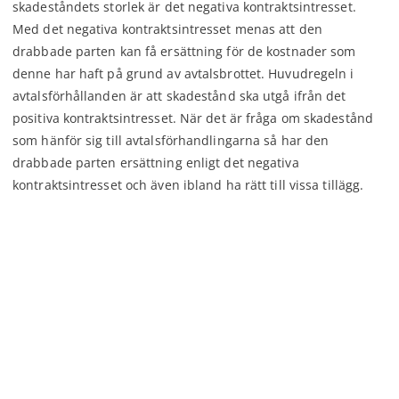
skadeståndets storlek är det negativa kontraktsintresset.
Med det negativa kontraktsintresset menas att den
drabbade parten kan få ersättning för de kostnader som
denne har haft på grund av avtalsbrottet. Huvudregeln i
avtalsförhållanden är att skadestånd ska utgå ifrån det
positiva kontraktsintresset. När det är fråga om skadestånd
som hänför sig till avtalsförhandlingarna så har den
drabbade parten ersättning enligt det negativa
kontraktsintresset och även ibland ha rätt till vissa tillägg.
Mer om påföljder vid köparens avtalsbrott.
Undrar du om du har rätt att kräva skadestånd av din motpart?
Och i så fall hur mycket ersättning du har rätt till? Vi på
Rättsakuten kan hjälpa dig, Kontakta Rättsakuten idag för
rådgivning.