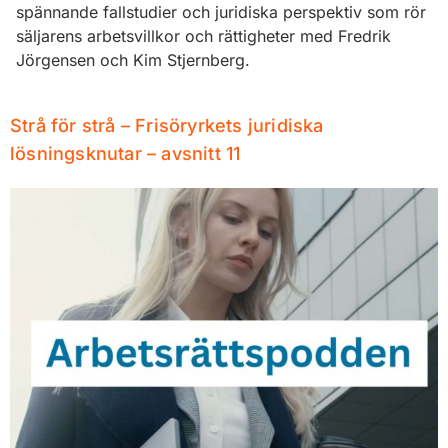
spännande fallstudier och juridiska perspektiv som rör
säljarens arbetsvillkor och rättigheter med Fredrik
Jörgensen och Kim Stjernberg.
Strå för strå – Frisöryrkets juridiska
lösningsknutar – avsnitt 11