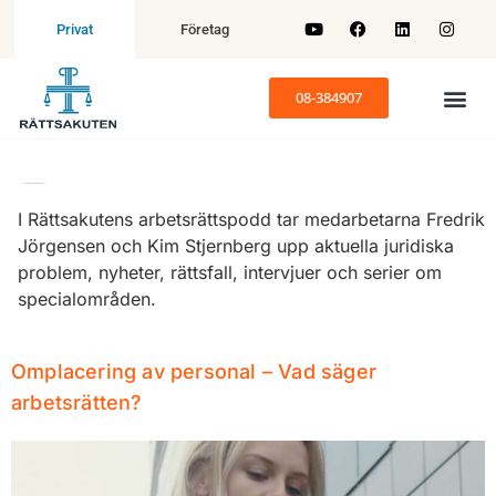
Företag
Privat
08-384907
podd kategori:
Arbetsrättspodden
I Rättsakutens arbetsrättspodd tar medarbetarna Fredrik
Jörgensen och Kim Stjernberg upp aktuella juridiska
problem, nyheter, rättsfall, intervjuer och serier om
specialområden.
Omplacering av personal – Vad säger
arbetsrätten?