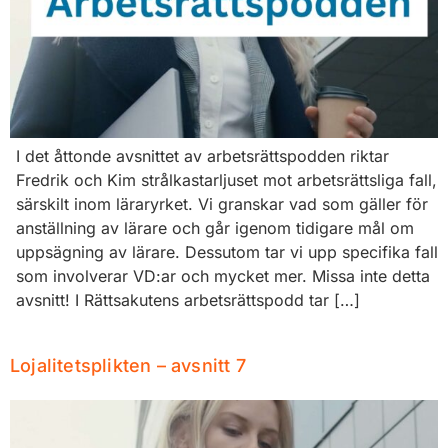
I det åttonde avsnittet av arbetsrättspodden riktar
Fredrik och Kim strålkastarljuset mot arbetsrättsliga fall,
särskilt inom läraryrket. Vi granskar vad som gäller för
anställning av lärare och går igenom tidigare mål om
uppsägning av lärare. Dessutom tar vi upp specifika fall
som involverar VD:ar och mycket mer. Missa inte detta
avsnitt! I Rättsakutens arbetsrättspodd tar […]
Lojalitetsplikten – avsnitt 7