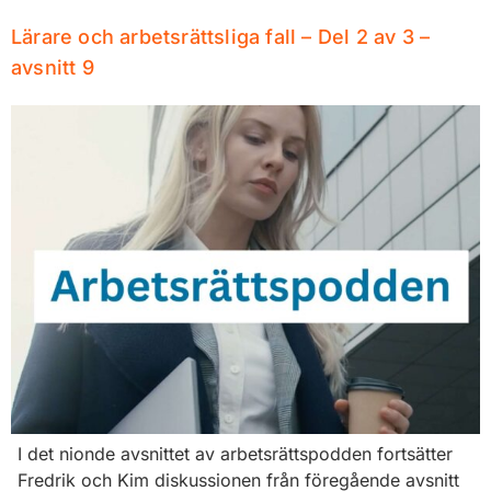
Lärare och arbetsrättsliga fall – Del 2 av 3 –
avsnitt 9
I det nionde avsnittet av arbetsrättspodden fortsätter
Fredrik och Kim diskussionen från föregående avsnitt