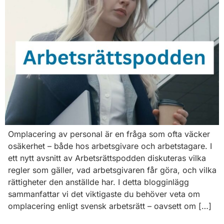
Omplacering av personal är en fråga som ofta väcker
osäkerhet – både hos arbetsgivare och arbetstagare. I
ett nytt avsnitt av Arbetsrättspodden diskuteras vilka
regler som gäller, vad arbetsgivaren får göra, och vilka
rättigheter den anställde har. I detta blogginlägg
sammanfattar vi det viktigaste du behöver veta om
omplacering enligt svensk arbetsrätt – oavsett om […]