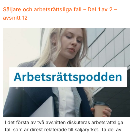
Säljare och arbetsrättsliga fall – Del 1 av 2 –
avsnitt 12
I det första av två avsnitten diskuteras arbetsrättsliga
fall som är direkt relaterade till säljaryrket. Ta del av