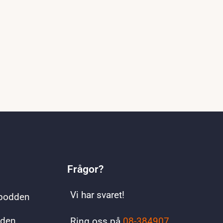
Frågor?
Vi har svaret!
spodden
dden
Ring oss på
08-384907