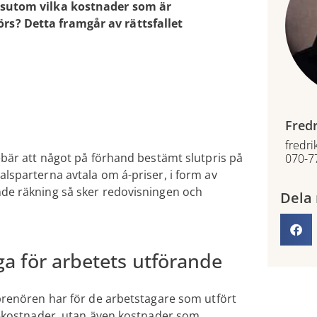
essutom vilka kostnader som är
rs? Detta framgår av rättsfallet
Fredr
fredri
ebär att något på förhand bestämt slutpris på
070-7
lsparterna avtala om á-priser, i form av
nde räkning så sker redovisningen och
Dela 
a för arbetets utförande
eprenören har för de arbetstagare som utfört
önekostnader, utan även kostnader som