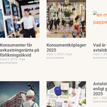
Konsumenter får
Konsumentköplagen
Vad är 
avkastningsränta på
2025
avtalsb
förlikningslikvid
mars 1, 2023
Inga
mars 1, 2
kommentarer
kommenta
mars 5, 2019
Inga
kommentarer
Avtals
enligt 
2025
juni 1, 20
kommenta