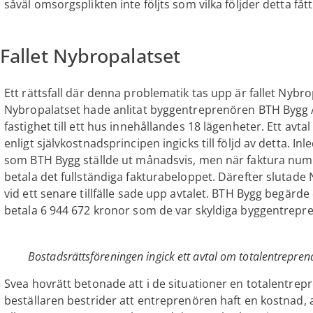
såväl omsorgsplikten inte följts som vilka följder detta fått
Fallet Nybropalatset
Ett rättsfall där denna problematik tas upp är fallet Nybr
Nybropalatset hade anlitat byggentreprenören BTH Bygg A
fastighet till ett hus innehållandes 18 lägenheter. Ett avt
enligt självkostnadsprincipen ingicks till följd av detta. I
som BTH Bygg ställde ut månadsvis, men när faktura numme
betala det fullständiga fakturabeloppet. Därefter slutade 
vid ett senare tillfälle sade upp avtalet. BTH Bygg begärde 
betala 6 944 672 kronor som de var skyldiga byggentrepre
Bostadsrättsföreningen ingick ett avtal om totalentrepre
Svea hovrätt betonade att i de situationer en totalentrep
beställaren bestrider att entreprenören haft en kostnad, a