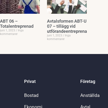
ABT 06 –
Avtalsformen ABT-U
Totalentreprenad
07 – tillägg vid
juni 1, 2023
Inga
utförandeentreprenader
kommentarer
juni 1, 2023
Inga
kommentarer
Privat
Företag
Bostad
Anställda
Ekonomi
Avtal