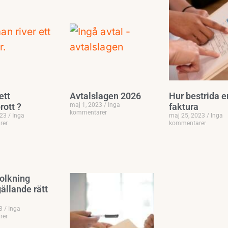
ett
Avtalslagen 2026
Hur bestrida e
rott ?
maj 1, 2023
Inga
faktura
kommentarer
023
Inga
maj 25, 2023
Inga
rer
kommentarer
tolkning
gällande rätt
23
Inga
rer