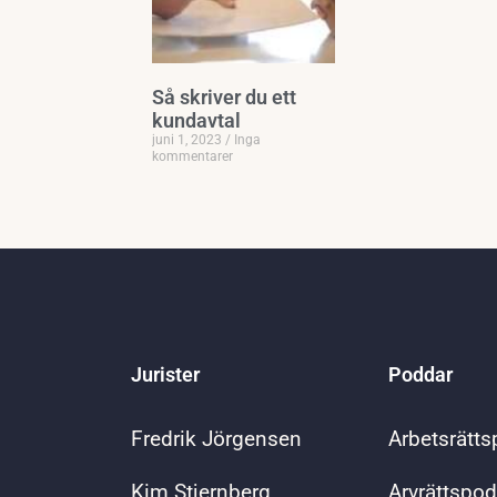
Så skriver du ett
kundavtal
juni 1, 2023
Inga
kommentarer
Jurister
Poddar
Fredrik Jörgensen
Arbetsrätt
Kim Stjernberg
Arvrättspo