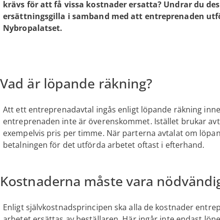
krävs för att få vissa kostnader ersatta? Undrar du d
ersättningsgilla i samband med att entreprenaden utfö
Nybropalatset.
Vad är löpande räkning?
Att ett entreprenadavtal ingås enligt löpande räkning inn
entreprenaden inte är överenskommet. Istället brukar avta
exempelvis pris per timme. När parterna avtalat om löpa
betalningen för det utförda arbetet oftast i efterhand.
Kostnaderna måste vara nödvändig
Enligt självkostnadsprincipen ska alla de kostnader entr
arbetet ersättas av beställaren. Här ingår inte endast l