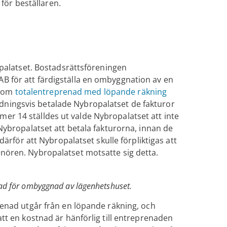
 för beställaren.
opalatset. Bostadsrättsföreningen
B för att färdigställa en ombyggnation av en
al om
totalentreprenad med löpande räkning
nledningsvis betalade Nybropalatset de fakturor
r 14 ställdes ut valde Nybropalatset att inte
Nybropalatset att betala fakturorna, innan de
därför att Nybropalatset skulle förpliktigas att
nören. Nybropalatset motsatte sig detta.
nad för ombyggnad av lägenhetshuset.
renad utgår från en löpande räkning, och
tt en kostnad är hänförlig till entreprenaden