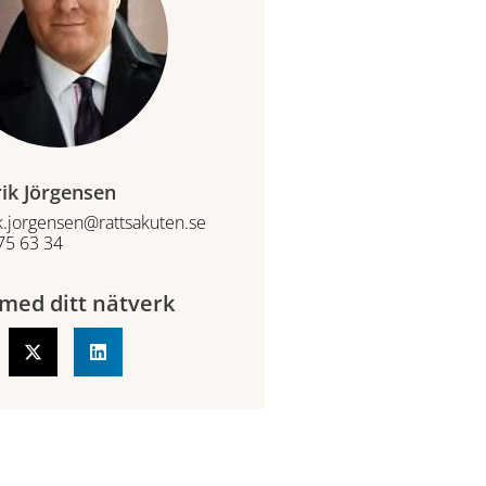
ik Jörgensen
k.jorgensen@rattsakuten.se
75 63 34
med ditt nätverk