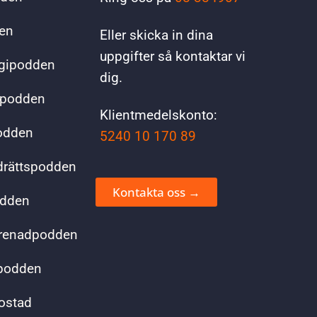
en
Eller skicka in dina
uppgifter så kontaktar vi
ogipodden
dig.
spodden
Klientmedelskonto:
podden
5240 10 170 89
drättspodden
Kontakta oss →
odden
renadpodden
kpodden
bostad