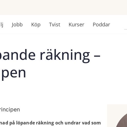
lj
Jobb
Köp
Tvist
Kurser
Poddar
pande räkning –
ipen
enad på löpande räkning och undrar vad som