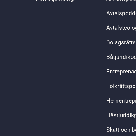
Avtalspodd
Avtalsteol
Bolagsrätt
Båtjuridik
Entreprena
Folkrättsp
Hementrep
Hästjuridi
Skatt och 