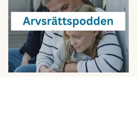
Arvsrättspodden
I Rättsakutens Arvsrättspodd tar Fredrik Jörgensen och Kim
Stjernberg upp aktuella juridiska problem, nyheter, rättsfall,
intervjuer och serier.
mars 3, 2024
Inga kommentarer