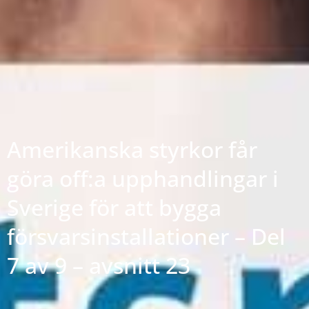
Amerikanska styrkor får
göra off:a upphandlingar i
Sverige för att bygga
försvarsinstallationer – Del
7 av 9 – avsnitt 23