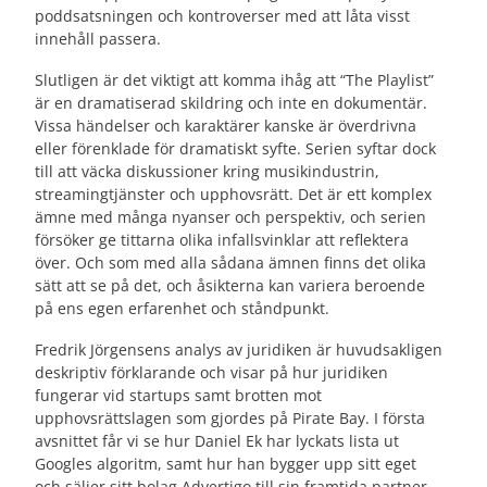
poddsatsningen och kontroverser med att låta visst
innehåll passera.
Slutligen är det viktigt att komma ihåg att “The Playlist”
är en dramatiserad skildring och inte en dokumentär.
Vissa händelser och karaktärer kanske är överdrivna
eller förenklade för dramatiskt syfte. Serien syftar dock
till att väcka diskussioner kring musikindustrin,
streamingtjänster och upphovsrätt. Det är ett komplex
ämne med många nyanser och perspektiv, och serien
försöker ge tittarna olika infallsvinklar att reflektera
över. Och som med alla sådana ämnen finns det olika
sätt att se på det, och åsikterna kan variera beroende
på ens egen erfarenhet och ståndpunkt.
Fredrik Jörgensens analys av juridiken är huvudsakligen
deskriptiv förklarande och visar på hur juridiken
fungerar vid startups samt brotten mot
upphovsrättslagen som gjordes på Pirate Bay. I första
avsnittet får vi se hur Daniel Ek har lyckats lista ut
Googles algoritm, samt hur han bygger upp sitt eget
och säljer sitt bolag Advertigo till sin framtida partner