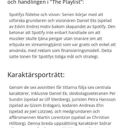
och handlingen i “The Playlist”:
Spotifys födelse och vision: Serien börjar med att
utforska grundaren och visionären Daniel Eks (spelad
av Edvin Endre) motiv bakom skapandet av Spotify. Den
betonar att Spotify inte enbart handlade om att
musiker skulle tjäna pengar utan snarare om att
erbjuda en streamingtjänst som var gratis och enkel att
använda, med reklam som finansieringsmodell. Detta
satte tonen för Spotifys tidiga mål och strategi.
Karaktärsporträtt:
Genom de sex avsnitten får tittarna följa sex centrala
karaktärer, inklusive Daniel Ek, skivbolagsveteranen Per
Sundin (spelad av Ulf Stenberg), juristen Petra Hansson
(spelad av Gizem Erdogan), kodaren Andreas Ehn
(spelad av Joel Lützow), och medgrundaren och
affärsmannen Martin Lorentzon (spelad av Christian
Hillborg). Denna breda uppsättning karaktärer bidrar