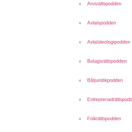
Arvsrättspodden
Avtalspodden
Avtalsteologipodden
Bolagsrättspodden
Båtjuridikpodden
Entreprenadrättspod
Folkrättspodden