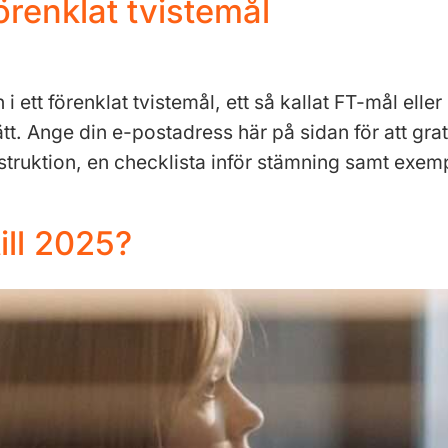
renklat tvistemål
ett förenklat tvistemål, ett så kallat FT-mål elle
sätt. Ange din e-postadress här på sidan för att grat
truktion, en checklista inför stämning samt exe
ill 2025?