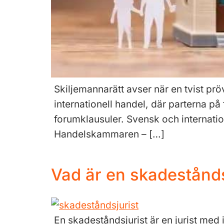
Skiljemannarätt avser när en tvist prö
internationell handel, där parterna på
forumklausuler. Svensk och internation
Handelskammaren – […]
Vad är en skadestånds
En skadeståndsjurist är en jurist med