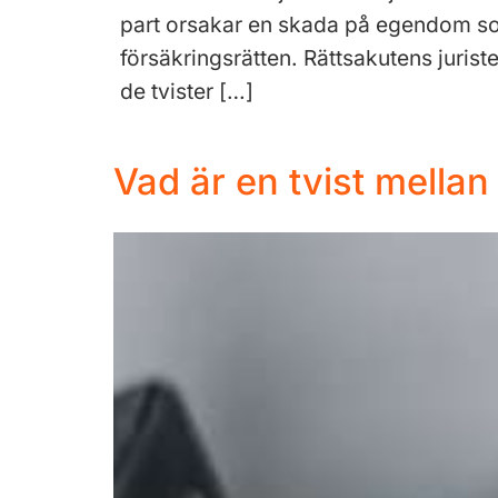
part orsakar en skada på egendom som 
försäkringsrätten. Rättsakutens juris
de tvister […]
Vad är en tvist mellan