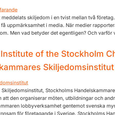
ddelats skiljedom i en tvist mellan två företag. I
 ska få uppmärksamhet i media. När medier rapporte
edom. Men vad betyder det egentligen? Och varför v
n Institute of the Stockholm
kammares Skiljedomsinstitut
kiljedomsinstitut, Stockholms Handelskammare ä
 att den organiserar möten, utbildningar och andra
skammaren lobbyverksamhet gentemot svenska myn
r gynnsam för företagande i Sverige. Stockholms H