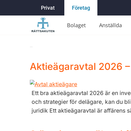
Privat
Företag
Bolaget
Anställda
Kategori:
Tvister
Aktieägaravtal 2026 – 
Ett bra aktieägaravtal 2026 är en inv
och strategier för delägare, kan du bl
juridik Ett aktieägaravtal är affäre