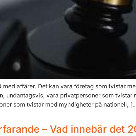
and med affärer. Det kan vara företag som tvistar 
n, undantagsvis, vara privatpersoner som tvistar m
soner som tvistar med myndigheter på nationell, [
örfarande – Vad innebär det 