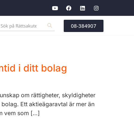
08-384907
id i ditt bolag
kunskap om rättigheter, skyldigheter
 bolag. Ett aktieägaravtal är mer än
 om vem som […]