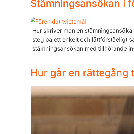
Stämningsansökan i fö
Hur skriver man en stämningsansökan i 
steg på ett enkelt och lättförståeligt 
stämningsansökan med tillhörande ins
Hur går en rättegång t