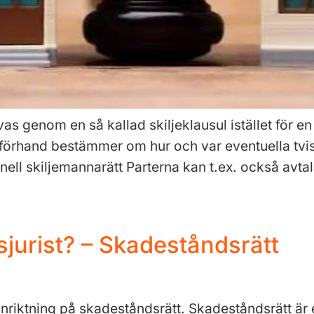
vas genom en så kallad skiljeklausul istället för e
 förhand bestämmer om hur och var eventuella tvist
ell skiljemannarätt Parterna kan t.ex. också avtala
jurist? – Skadeståndsrätt
 inriktning på skadeståndsrätt. Skadeståndsrätt är