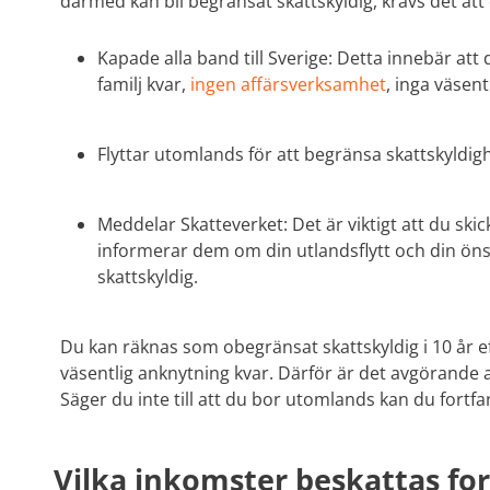
därmed kan bli begränsat skattskyldig, krävs det att
Kapade alla band till Sverige: Detta innebär att
familj kvar,
ingen affärsverksamhet
, inga väsen
Flyttar utomlands för att begränsa skattskyldighet
Meddelar Skatteverket: Det är viktigt att du skick
informerar dem om din utlandsflytt och din öns
skattskyldig.
Du kan räknas som obegränsat skattskyldig i 10 år e
väsentlig anknytning kvar. Därför är det avgörande 
Säger du inte till att du bor utomlands kan du fortfa
Vilka inkomster beskattas for