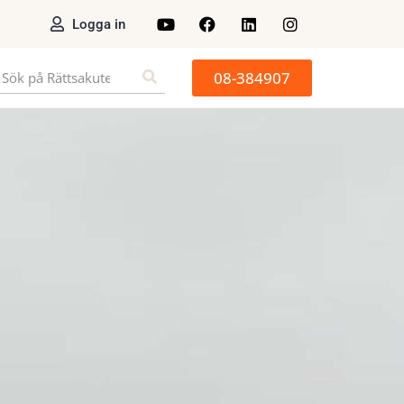
Logga in
08-384907