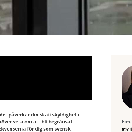
det påverkar din skattskyldighet i
ehöver veta om att bli begränsat
Fred
sekvenserna för dig som svensk
fred