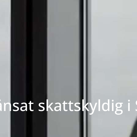
nsat skattskyldig i 