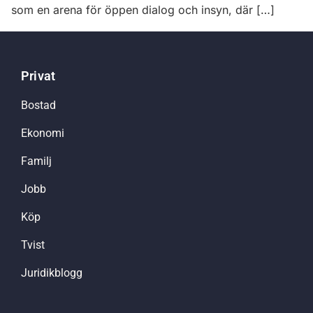
som en arena för öppen dialog och insyn, där […]
Privat
Bostad
Ekonomi
Familj
Jobb
Köp
Tvist
Juridikblogg