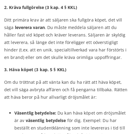
2. Kräva fullgörelse (3 kap. 4 § KKL)
Ditt primära krav är att säljaren ska fullgöra köpet, det vill
säga
leverera varan
. Du måste meddela säljaren att du
håller fast vid köpet och kräver leverans. Säljaren är skyldig
att leverera, så länge det inte föreligger ett oöverstigligt
hinder (t.ex. att en unik, specialtillverkad vara har förstörts i
en brand) eller om det skulle kräva orimliga uppoffringar.
3. Häva köpet (3 kap. 5 § KKL)
Om du tröttnat på att vänta kan du ha rätt att häva köpet,
det vill säga avbryta affären och få pengarna tillbaka. Rätten
att häva beror på hur allvarligt dröjsmålet är:
Väsentlig betydelse:
Du kan häva köpet om dröjsmålet
är av
väsentlig betydelse
för dig. Exempel: Du har
beställt en studentklänning som inte levereras i tid till