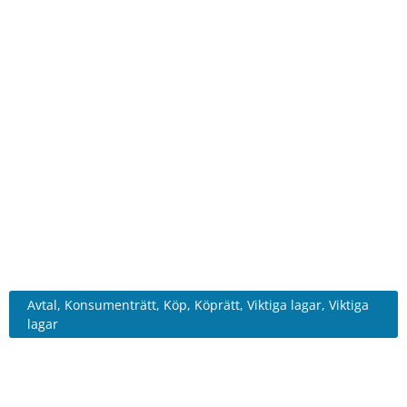
När leveransen dröjer – vad
kan du kräva?
Avtal
,
Konsumenträtt
,
Köp
,
Köprätt
,
Viktiga lagar
,
Viktiga
lagar