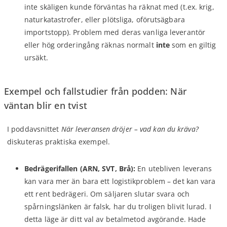
inte skäligen kunde förväntas ha räknat med (t.ex. krig,
naturkatastrofer, eller plötsliga, oförutsägbara
importstopp). Problem med deras vanliga leverantör
eller hög orderingång räknas normalt
inte
som en giltig
ursäkt.
Exempel och fallstudier från podden: När
väntan blir en tvist
I poddavsnittet
När leveransen dröjer – vad kan du kräva?
diskuteras praktiska exempel.
Bedrägerifallen (ARN, SVT, Brå):
En utebliven leverans
kan vara mer än bara ett logistikproblem – det kan vara
ett rent bedrägeri. Om säljaren slutar svara och
spårningslänken är falsk, har du troligen blivit lurad. I
detta läge är ditt val av betalmetod avgörande. Hade