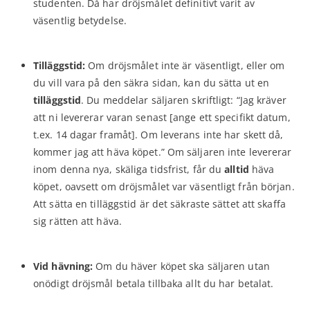
studenten. Då har dröjsmålet definitivt varit av
väsentlig betydelse.
Tilläggstid:
Om dröjsmålet inte är väsentligt, eller om
du vill vara på den säkra sidan, kan du sätta ut en
tilläggstid
. Du meddelar säljaren skriftligt: “Jag kräver
att ni levererar varan senast [ange ett specifikt datum,
t.ex. 14 dagar framåt]. Om leverans inte har skett då,
kommer jag att häva köpet.” Om säljaren inte levererar
inom denna nya, skäliga tidsfrist, får du
alltid
häva
köpet, oavsett om dröjsmålet var väsentligt från början.
Att sätta en tilläggstid är det säkraste sättet att skaffa
sig rätten att häva.
Vid hävning:
Om du häver köpet ska säljaren utan
onödigt dröjsmål betala tillbaka allt du har betalat.