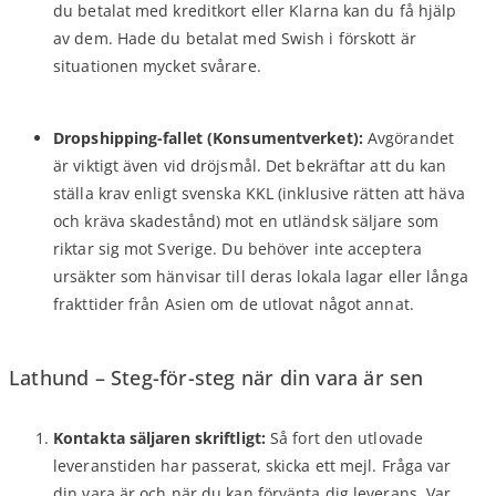
du betalat med kreditkort eller Klarna kan du få hjälp
av dem. Hade du betalat med Swish i förskott är
situationen mycket svårare.
Dropshipping-fallet (Konsumentverket):
Avgörandet
är viktigt även vid dröjsmål. Det bekräftar att du kan
ställa krav enligt svenska KKL (inklusive rätten att häva
och kräva skadestånd) mot en utländsk säljare som
riktar sig mot Sverige. Du behöver inte acceptera
ursäkter som hänvisar till deras lokala lagar eller långa
frakttider från Asien om de utlovat något annat.
Lathund – Steg-för-steg när din vara är sen
Kontakta säljaren skriftligt:
Så fort den utlovade
leveranstiden har passerat, skicka ett mejl. Fråga var
din vara är och när du kan förvänta dig leverans. Var