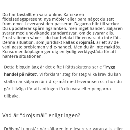
Du har beställt en vara online. Kanske en
födelsedagspresent, nya möbler eller bara något du sett
fram emot. Leveranstiden passerar. Dagarna blir till veckor.
Du uppdaterar spårningslänken, men inget händer. Säljaren
svarar med undvikande standardsvar, om de svarar alls.
Frustrationen växer – du har betalat för en vara du inte fått.
Denna situation, som juridiskt kallas
dröjsmål
, är ett av de
vanligaste problemen vid e-handel. Men du är inte maktlös.
Konsumentköplagen ger dig en tydlig verktygslåda för att
hantera situationen.
Detta blogginlägg är det elfte i Rättsakutens serie
‘Trygg
handel på nätet’
. Vi förklarar steg för steg vilka krav du kan
ställa när säljaren är i dröjsmål med leveransen och hur du
går tillväga för att antingen få din vara eller pengarna
tillbaka.
Vad är “dröjsmål” enligt lagen?
Dröjsmål uppstår när säljaren inte levererar varan alls, eller