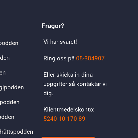
Frågor?
Vi har svaret!
spodden
dden
Ring oss på
08-384907
en
Eller skicka in dina
uppgifter så kontaktar vi
ogipodden
dig.
spodden
Klientmedelskonto:
podden
5240 10 170 89
drättspodden