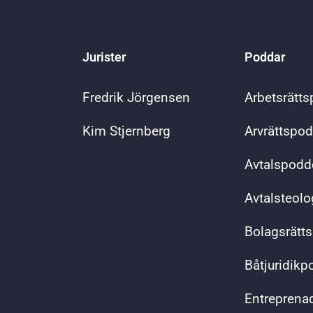
Jurister
Poddar
Fredrik Jörgensen
Arbetsrätt
Kim Stjernberg
Arvrättspo
Avtalspodd
Avtalsteol
Bolagsrätt
Båtjuridik
Entreprena