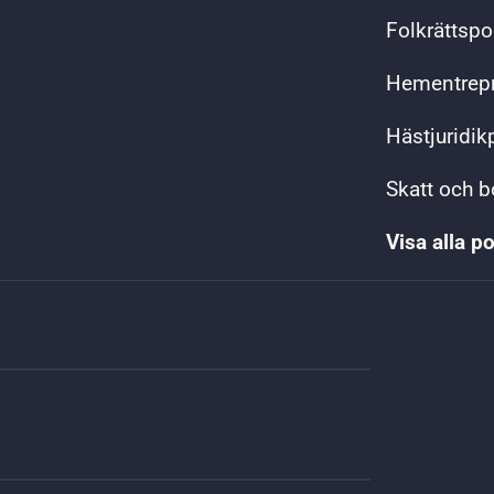
Folkrättsp
Hementrep
Hästjuridi
Skatt och 
Visa alla p