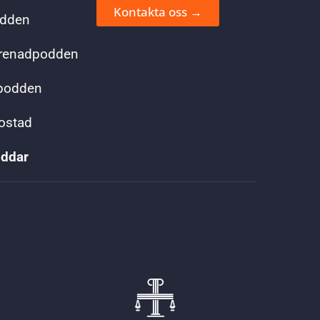
Kontakta oss →
odden
renadpodden
kpodden
bostad
oddar