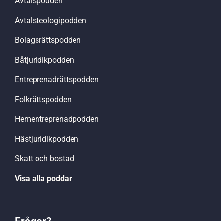
Avtalspodden
Avtalsteologipodden
Bolagsrättspodden
Båtjuridikpodden
Entreprenadrättspodden
Folkrättspodden
Hementreprenadpodden
Hästjuridikpodden
Skatt och bostad
Visa alla poddar
Frågor?