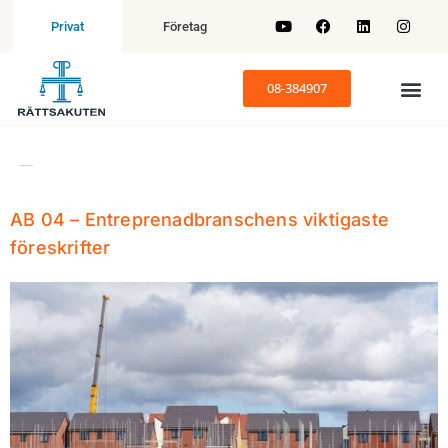
Företag
Privat
08-384907
Etikett:
Entreprenadrätt
AB 04 – Entreprenadbranschens viktigaste
föreskrifter