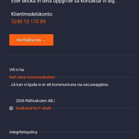
Eller skicka in dina uppgifter så kontaktar vi dig.
Klientmedelskonto:
5240 10 170 89
Kontakta oss →
Vill ni ha
helt säker kommunikation
, så kan vi bjuda in er att kommunicera via secureappbox.
2026 Rättsakuten AB |
Godkänd för F-skatt
.
integritetspolicy