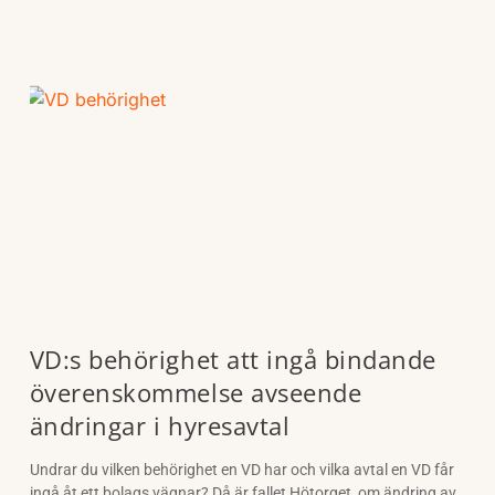
VD:s behörighet att ingå bindande
överenskommelse avseende
ändringar i hyresavtal
Undrar du vilken behörighet en VD har och vilka avtal en VD får
ingå åt ett bolags vägnar? Då är fallet Hötorget, om ändring av